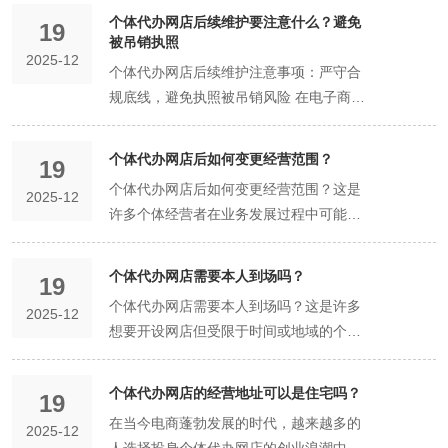
这两种模式在运营主体、法律责任、成本
个体代办网店后续维护要注意什么？避免
19
结构及管理方式等方面存在显著差异，以
被吊销执照
2025-12
下从四个维度展开具体分析。 一、运营主
个体代办网店后续维护注意事项：严守合
体与法律关系差异 代办网店模式下，个体
规底线，避免执照被吊销风险 在电子商务
工商户与第三方代办机构形成委托代理关
蓬勃发展的当下，越来越多个体经营者选
系。代办机构负责完成网店注册、资质审
择通过代办机构开设网店，借助专业服务
个体代办网店后如何变更经营范围？
核、平台入驻等流程，个体工商户作为实
19
快速完成工商注册、平台入驻等流程。然
际经营者，需与代办机构签订服务协议，
个体代办网店后如何变更经营范围？这是
2025-12
而，网店正式运营后，后续维护的合规性
明确双方权责。例如，代办机构可能协助
许多个体经营者在业务发展过程中可能遇
往往成为容易被忽视的环节。若忽视关键
完成营业执照与电商平台认证的绑定，但
到的重要问题。随着市场环境的变化、消
维护事项，不仅可能面临平台处罚，更可
最终经营主体仍为个体工商户本人。而自
费者需求的升级或自身资源的拓展，网店
能因行政违规导致营业执照被吊销，直接
个体代办网店需要本人到场吗？
19
营网店则由个体工商户直接向电商平台提
的经营范围往往需要做出相应调整，以更
影响经营存续。以下从四个核心维度梳理
个体代办网店需要本人到场吗？这是许多
交申请，独立完成所有注册流程，从法律
2025-12
好地适应市场趋势和自身发展需求。以下
个体网店后续维护的注意事项，帮助经营
想要开设网店但受限于时间或地域的个体
层面看，经营者与平台直接建立服务合同
将详细阐述个体代办网店后变更经营范围
者筑牢合规防线。 一、资质动态更新：及
经营者常有的疑问。在当今数字化时代，
关系，无需第三方介入。这种差异导致代
的具体步骤和注意事项。 首先，要明确变
时响应政策与平台要求 营业执照作为网店
网络购物已成为人们生活中不可或缺的一
办模式在初期流程上更省时省力，但自营
更经营范围的必要性。经营范围是网店合
个体代办网店的经营地址可以是住宅吗？
合法经营的"身份证"，其信息变更需严格
19
部分，网店也因此成为许多创业者和小微
模式在长期经营中权责更清晰。 二、法律
法开展业务活动的边界，它直接关系到网
遵循法定程序。当经营地址迁移、经营范
在当今电商蓬勃发展的时代，越来越多的
2025-12
企业的首选平台。然而，对于初次接触网
责任与风险承担不同 代办网店的核心风险
店能够提供哪些商品或服务。当个体经营
围调整或法定代表人变更时，经营者需在